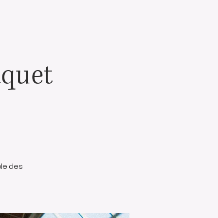
nquet
le des