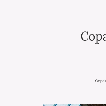
Copa
Copai