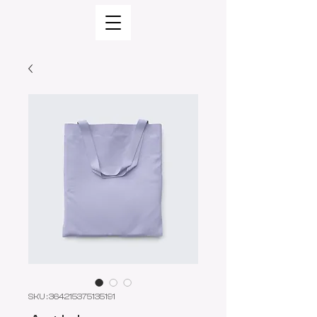
SKU : 364215375135191