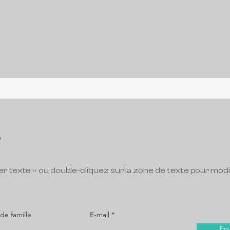
er texte » ou double-cliquez sur la zone de texte pour mod
e famille
E-mail
En