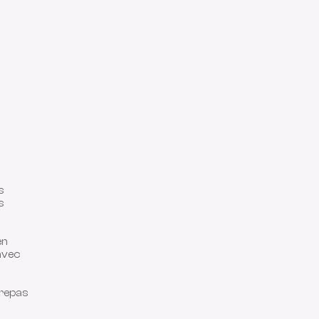
s
s
en
 avec
 repas