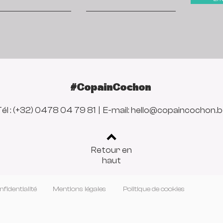
#CopainCochon
él : (+32) 0478 04 79 81 | E-mail:
hello@copaincochon.b
Retour en
haut
nfidentialité
Mentions légales
Politique de cookies